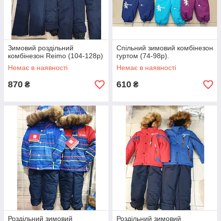
Зимовий роздільний
Спільний зимовий комбінезон
комбінезон Reimo (104-128р)
гуртом (74-98р).
Немає в наявності
Немає в наявності
870
610
₴
₴
Роздільний зимовий
Роздільний зимовий