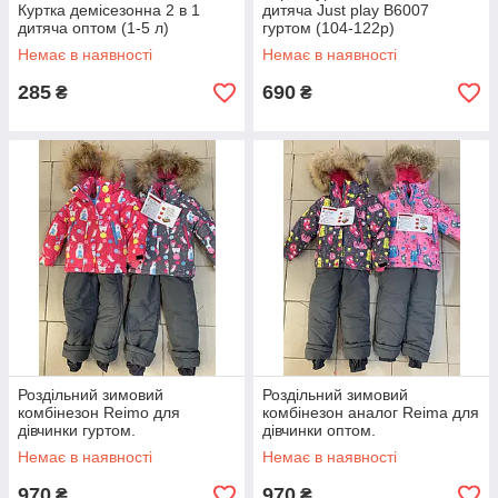
Куртка демісезонна 2 в 1
дитяча Just play B6007
дитяча оптом (1-5 л)
гуртом (104-122р)
Немає в наявності
Немає в наявності
285
690
₴
₴
Роздільний зимовий
Роздільний зимовий
комбінезон Reimo для
комбінезон аналог Reima для
дівчинки гуртом.
дівчинки оптом.
Немає в наявності
Немає в наявності
970
970
₴
₴