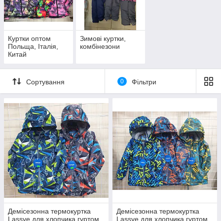
Куртки оптом
Зимові куртки,
Або відсканувавши QR-код
Польща, Італія,
комбінезони
Китай
Сортування
0
Фільтри
Демісезонна термокуртка
Демісезонна термокуртка
Lassye для хлопчика гуртом
Lassye для хлопчика гуртом