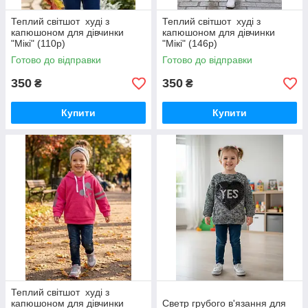
Теплий світшот худі з
Теплий світшот худі з
капюшоном для дівчинки
капюшоном для дівчинки
"Мікі" (110р)
"Мікі" (146р)
Готово до відправки
Готово до відправки
350
350
₴
₴
Купити
Купити
Теплий світшот худі з
капюшоном для дівчинки
Светр грубого в'язання для