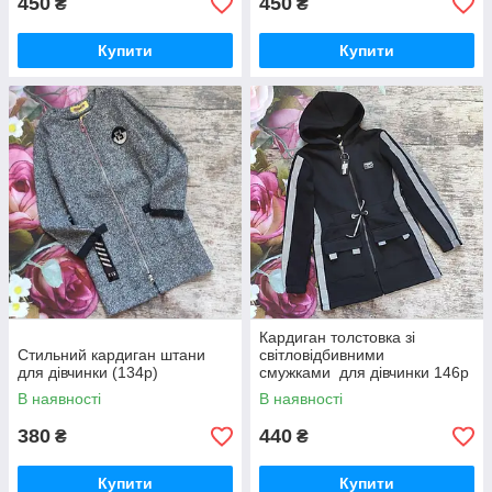
450
450
₴
₴
Купити
Купити
Кардиган толстовка зі
Стильний кардиган штани
світловідбивними
для дівчинки (134р)
смужками для дівчинки 146р
В наявності
В наявності
380
440
₴
₴
Купити
Купити