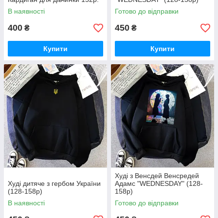
В наявності
Готово до відправки
400
450
₴
₴
Купити
Купити
Худі з Венсдей Венсредей
Худі дитяче з гербом України
Адамс "WEDNESDAY" (128-
(128-158р)
158р)
В наявності
Готово до відправки