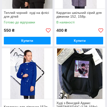
Теплий чорний худі на флісі
Кардиган шкільний сірий для
для дітей
дівчинки 152, 158р.
Готово до відправки
В наявності
550
400
₴
₴
Купити
Купити
Худі з Венсдей Адамс
Кардиган для дівчинки 152р.
"WEDNESDAY" (128-158р)