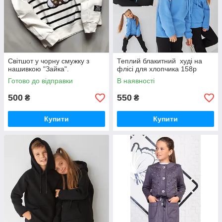
Світшот у чорну смужку з
Теплий блакитний худі на
нашивкою "Зайка".
флісі для хлопчика 158р
Готово до відправки
В наявності
500
550
₴
₴
Купити
Купити