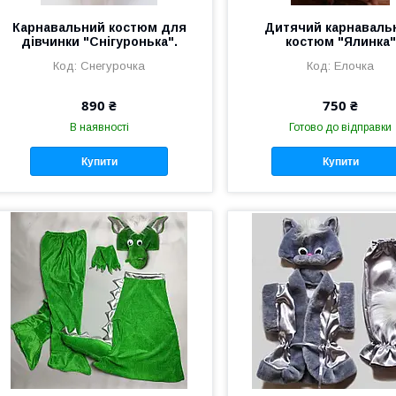
Карнавальний костюм для
Дитячий карнаваль
дівчинки "Снігуронька".
костюм "Ялинка"
Снегурочка
Елочка
890 ₴
750 ₴
В наявності
Готово до відправки
Купити
Купити