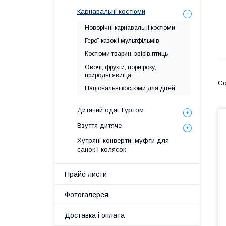
Карнавальні костюми
Новорічні карнавальні костюми
Герої казок і мультфільмів
Костюми тварин, звірів,птиць
Овочі, фрукти, пори року,
природні явища
Національні костюми для дітей
Дитячий одяг Гуртом
Взуття дитяче
Хутряні конверти, муфти для
санок і колясок
Прайс-листи
Фотогалерея
Доставка і оплата