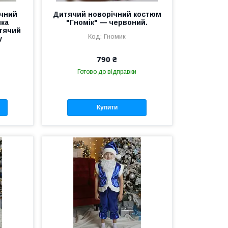
ічний
Дитячий новорічний костюм
ика
"Гномік" — червоний.
итячий
Гномик
у
790 ₴
Готово до відправки
Купити