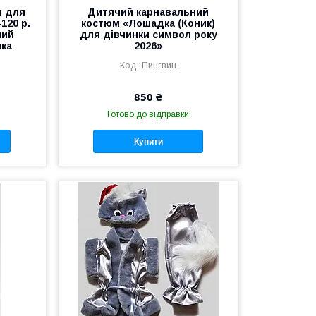
м для
Дитячий карнавальний
120 р.
костюм «Лошадка (Коник)
ний
для дівчинки символ року
ика
2026»
Пингвин
850 ₴
Готово до відправки
Купити