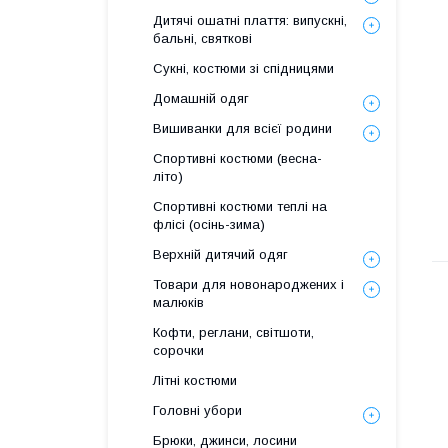
Дитячі ошатні плаття: випускні,
бальні, святкові
Сукні, костюми зі спідницями
Домашній одяг
Вишиванки для всієї родини
Спортивні костюми (весна-
літо)
Спортивні костюми теплі на
флiсi (осінь-зима)
Верхній дитячий одяг
Товари для новонароджених і
малюків
Кофти, реглани, світшоти,
сорочки
Літні костюми
Головні убори
Брюки, джинси, лосини