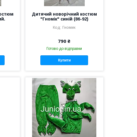
костюм
Дитячий новорічний костюм
ий.
"Гномік" синій (86-92)
Гномик
790 ₴
Готово до відправки
Купити