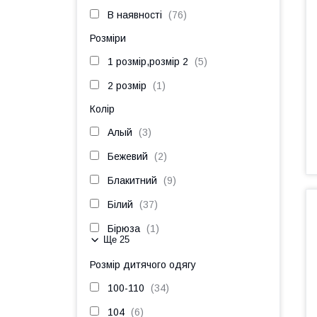
В наявності
76
Розміри
1 розмір,розмір 2
5
2 розмір
1
Колір
Алый
3
Бежевий
2
Блакитний
9
Білий
37
Бірюза
1
Ще 25
Розмір дитячого одягу
100-110
34
104
6