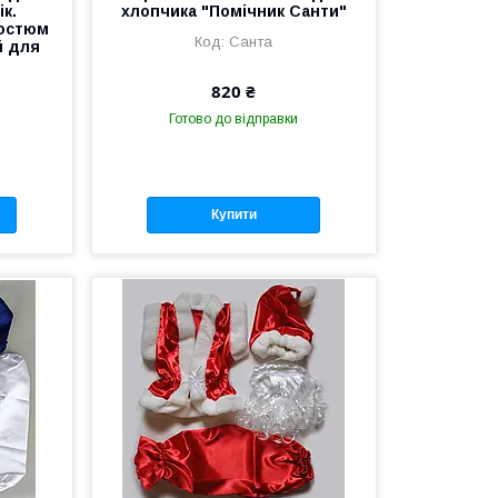
ік.
хлопчика "Помічник Санти"
костюм
Санта
й для
820 ₴
Готово до відправки
Купити