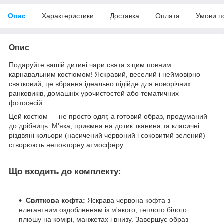
Опис
Характеристики
Доставка
Оплата
Умови п
Опис
Подаруйте вашій дитині чари свята з цим повним
карнавальним костюмом! Яскравий, веселий і неймовірно
святковий, це вбрання ідеально підійде для новорічних
ранковиків, домашніх урочистостей або тематичних
фотосесій.
Цей костюм — не просто одяг, а готовий образ, продуманий
до дрібниць. М'яка, приємна на дотик тканина та класичні
різдвяні кольори (насичений червоний і соковитий зелений)
створюють неповторну атмосферу.
Що входить до комплекту:
Святкова кофта:
Яскрава червона кофта з
елегантним оздобленням із м'якого, теплого білого
плюшу на комірі, манжетах і внизу. Завершує образ