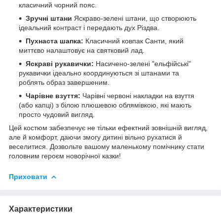
класичний чорний пояс.
Зручні штани
Яскраво-зелені штани, що створюють
ідеальний контраст і передають дух Різдва.
Пухнаста шапка:
Класичний ковпак Санти, який
миттєво налаштовує на святковий лад.
Яскраві рукавички:
Насичено-зелені "ельфійські"
рукавички ідеально координуються зі штанами та
роблять образ завершеним.
Чарівне взуття:
Чарівні червоні накладки на взуття
(або капці) з білою плюшевою облямівкою, які мають
просто чудовий вигляд.
Цей костюм забезпечує не тільки ефектний зовнішній вигляд,
але й комфорт, даючи змогу дитині вільно рухатися й
веселитися. Дозвольте вашому маленькому помічнику стати
головним героєм новорічної казки!
Приховати
Характеристики