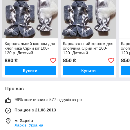
Карнавальний костюм для
Карнавальний костюм для
Карн
хлопчика Сірий кіт 100-
хлопчика Сірий кіт 100-
хлоп
120 р. Дитячий
120. Дитячий
120 
маскарадний костюм для
маскарадний костюм для
маск
880
850
850
₴
₴
хлопчика
хлопчика
хлоп
Купити
Купити
Про нас
99% позитивних з 577 відгуків за рік
Працює з 21.08.2013
м. Харків
Харків, Україна