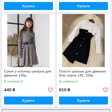
Купити
Купити
Сукня у клiтинку шкільна для
Плаття шкільне для дівчинки
дівчинки 146р
біло чорне 146, 158р
В наявності
В наявності
440
610
₴
₴
Купити
Купити