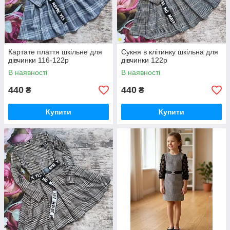
Картате плаття шкільне для
Сукня в клiтинку шкiльна для
дівчинки 116-122р
дівчинки 122р
В наявності
В наявності
440
440
₴
₴
Купити
Купити