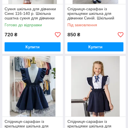
Сукня шкільна для дівчинки
Спідниця-сарафан із
Синє 116-140 р. Шкільна
крильцями шкільна для
ошатна сукня для дівчинки
дівчинки Синій. Шкільний
сарафан для дівчаток
Готово до відправки
Під замовлення
720
850
₴
₴
Купити
Купити
Спідниця-сарафан із
Спідниця-сарафан із
крильцями шкільна для
крильцями шкільна для