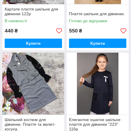
Картате плаття шкільне для
дівчинки 122р
Плаття шкільне для дівчинки.
В наявності
Готово до відправки
440
550
₴
₴
Купити
Купити
Шкільний костюм для
Елегантне ошатне шкільне
дівчинки. Плаття та жилет-
плаття для дівчинки "223"
косуха.
116р