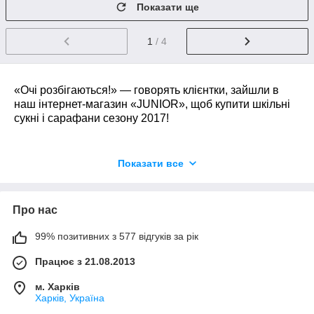
Показати ще
1
/ 4
«Очі розбігаються!» ― говорять клієнтки, зайшли в
наш
інтернет-магазин
«JUNIOR», щоб
купити шкільні
сукні
і
сарафани
сезону
2017
!
Так ми ж стараємося, робимо все, щоб Ви, шановні
Показати все
матусі, ставали і залишалися нашими постійними
купувальницями:
Розширюємо асортимент товарів.
Про нас
Покращуємо якість обслуговування.
99% позитивних з 577 відгуків за рік
Завжди відповідаємо на Ваші запитання.
Працює з 21.08.2013
зокрема, багато запитують, якому виробникові віддати
м. Харків
перевагу, вибираючи
одяг для дітей
, вітчизняному чи
Харків, Україна
закордонному? Давайте міркувати разом!