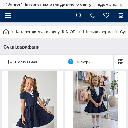
"Junior": Інтернет-магазин дитячого одягу — вдома, на прог
Каталог дитячого одягу JUNIOR
Шкільна форма
Сук
Сукні,сарафани
Сортування
0
Фільтри