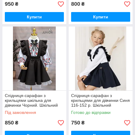
950
800
₴
₴
Купити
Купити
Спідниця-сарафан з
Спідниця-сарафан з
крильцями шкільна для
крильцями для дівчинки Синя
дівчинки Чорний. Шкільний
116-152 р. Шкільний
сарафан для дівчаток
сарафанчик для дівчаток
Під замовлення
Готово до відправки
Шкільна форма
850
750
₴
₴