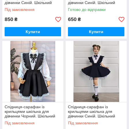
дівчинки Синій. Шкільний
дівчинки Синій. Шкільний
сарафан для дівчаток
сарафан для дівчаток
Під замовлення
Готово до відправки
850
650
₴
₴
Купити
Купити
Спідниця-сарафан із
Спідниця-сарафан із
крильцями шкільна для
крильцями шкільна для
дівчинки Чорний. Шкільний
дівчинки Синій. Шкільний
сарафан для дівчаток
сарафан для дівчаток
Під замовлення
Під замовлення