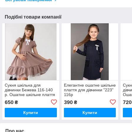
Подібні товари компанії
Сукня шкільна для
Елегантне ошатне шкільне
Сукн
дівчинки Бежева 116-140
плаття для дівчинки "223"
дівч
р. Ошатне шкільне плаття
116р
Ошат
для дівчаток Стильне
Шкіл
650
390
720
₴
₴
плаття
Купити
Купити
Про нас