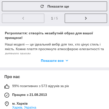
Показати ще
1
/ 5
Ретроплаття: створіть незабутній образ для вашої
принцеси!
Наші моделі — це ідеальний вибір для тих, хто цінує стиль і
якість. Кожне плаття просякнуте атмосферою елегантності та
дитячого заходу.
Де наші плаття матимуть найкращий вигляд?
Показати все
Стильовані вечірки:
Яскраві принти та пишні
спідниці в стилі «Стиляги» зроблять вашу дитину зіркою
будь-якого тематичного свята.
Про нас
Випускні вечори в ретростилі:
Виділіться серед
99% позитивних з 573 відгуків за рік
стандартного бального вбрання! Вінтажний крій
підкреслить індивідуальність і створить по-справжньому
Працює з 21.08.2013
аристократичний образ.
Професійні фотосесії:
Камера «любить» горошок,
м. Харків
Харків, Україна
контрастні пояси та чіткі силуети 50-60х років. Ваші