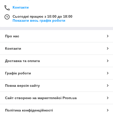
фото матимуть вигляд як кадри з класичного кіно.
Контакти
Чому вибирають нас?
Сьогодні працює з 10:00 до 18:00
Ретельно підібрані тканини, які тримають форму
Показати весь графік роботи
спідниці.
Зручний крій, що не сковує рухів під час танців.
Широка палітра кольорів: від класичного чорно-білого
Про нас
гороху до соковитих червоних і синіх відтінків.
Контакти
Доставка та оплата
Графік роботи
Повна версія сайту
Сайт створено на маркетплейсі
Prom.ua
Політика конфіденційності