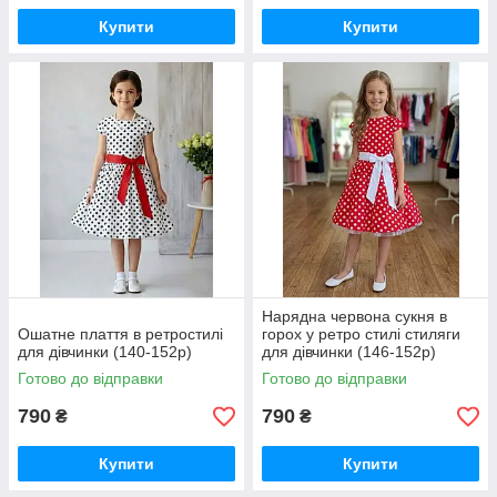
Купити
Купити
Нарядна червона сукня в
Ошатне плаття в ретростилі
горох у ретро стилі стиляги
для дівчинки (140-152р)
для дівчинки (146-152р)
Готово до відправки
Готово до відправки
790
790
₴
₴
Купити
Купити