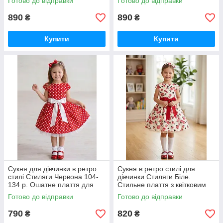
Готово до відправки
Готово до відправки
890
890
₴
₴
Купити
Купити
Сукня для дівчинки в ретро
Сукня в ретро стилі для
стилі Стиляги Червона 104-
дівчинки Стиляги Біле.
134 р. Ошатне плаття для
Стильне плаття з квітковим
дівчинки в горошок
принтом Ошатне плаття
Готово до відправки
Готово до відправки
790
820
₴
₴