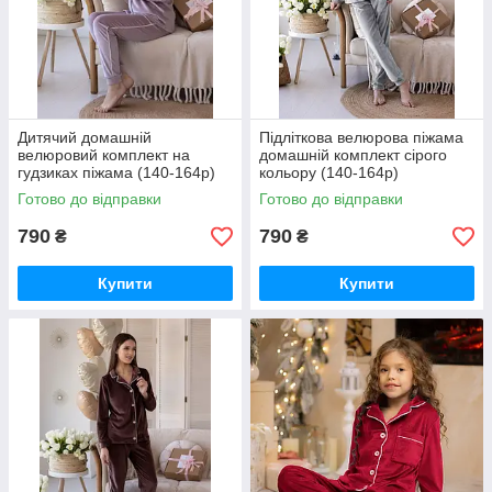
Дитячий домашній
Підліткова велюрова піжама
велюровий комплект на
домашній комплект сірого
гудзиках піжама (140-164р)
кольору (140-164р)
Готово до відправки
Готово до відправки
790
790
₴
₴
Купити
Купити