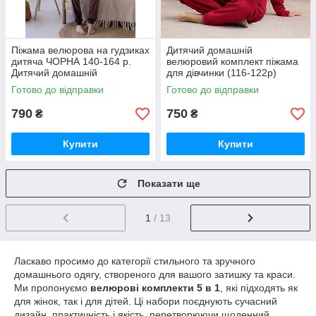
Піжама велюрова на гудзиках
Дитячий домашній
дитяча ЧОРНА 140-164 р.
велюровий комплект піжама
Дитячий домашній
для дівчинки (116-122р)
велюровий комплект Піжама
Готово до відправки
Готово до відправки
для дівчинки
790
750
₴
₴
Купити
Купити
Показати ще
1
/ 13
Ласкаво просимо до категорії стильного та зручного
домашнього одягу, створеного для вашого затишку та краси.
Ми пропонуємо
велюрові комплекти 5 в 1
, які підходять як
для жінок, так і для дітей. Ці набори поєднують сучасний
дизайн, практичність і якість, перетворюючи щоденний