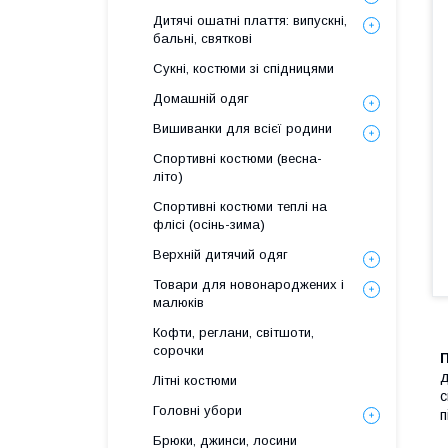
Дитячі ошатні плаття: випускні,
бальні, святкові
Сукні, костюми зі спідницями
Домашній одяг
Вишиванки для всієї родини
Спортивні костюми (весна-
літо)
Спортивні костюми теплі на
флiсi (осінь-зима)
Верхній дитячий одяг
Товари для новонароджених і
малюків
Кофти, реглани, світшоти,
сорочки
д
Літні костюми
с
Головні убори
п
Брюки, джинси, лосини