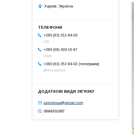
Харків, Україна
+380 (63) 352-84-03
Life
+380 (68) 430-16-87
Viber
телеграмм
+380 (63) 352-84-03
@elenajunior
juniorinua@gmail.com
0684301687