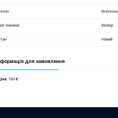
Сезон
Всесезо
ип тканини
Велюр
Стан
Новий
нформація для замовлення
іна:
790 ₴