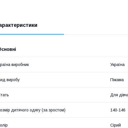
арактеристики
Основні
раїна виробник
Україна
ид виробу
Піжама
тать
Для дівч
озмір дитячого одягу (за зростом)
140-146
олір
Сірий