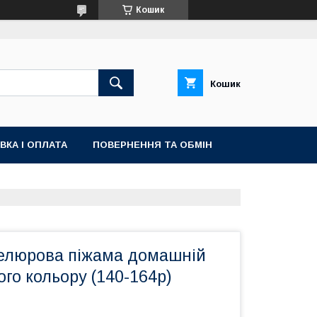
Кошик
Кошик
ВКА І ОПЛАТА
ПОВЕРНЕННЯ ТА ОБМІН
велюрова піжама домашній
ого кольору (140-164р)