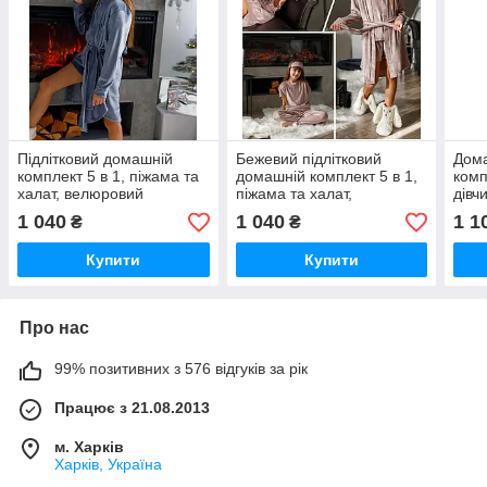
Підлітковий домашній
Бежевий підлітковий
Дом
комплект 5 в 1, піжама та
домашній комплект 5 в 1,
комп
халат, велюровий
піжама та халат,
дівч
комплект
велюровий комплект
р. П
1 040
1 040
1 1
₴
₴
дівч
комп
Купити
Купити
Про нас
99% позитивних з 576 відгуків за рік
Працює з 21.08.2013
м. Харків
Харків, Україна