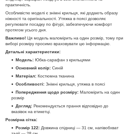
практичність.
Особливістю моделі є знімні крильця, які додають образу
ніжності та оригінальності. Утяжка в поясі дозволяє
регулювати посадку по фігурі, забезпечуючи комфорт
протягом усього дня.
Важливо!
Ця модель маломірить на один розмір, тому при
виборі розміру просимо враховувати цю інформацію.
Детальні характеристики:
Модель:
Юбка-сарафан з крильцями
Основний колір:
Синій
Матеріал:
Костюмна тканина
Особливості:
Знімні крильця, утяжка в поясі
Попередження щодо розміру:
Маломірить на один
розмір
Догляд:
Рекомендується прання відповідно до
вказівок на етикетці.
Розмірна сітка:
Розмір 122:
Довжина спідниці — 31 см, напівобхват
талії — 28 см