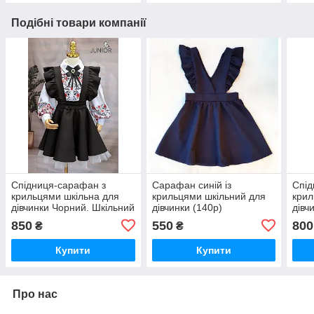
Подібні товари компанії
Спідниця-сарафан з
Сарафан синій із
Спід
крильцями шкільна для
крильцями шкільний для
крил
дівчинки Чорний. Шкільний
дівчинки (140р)
дівч
сарафан для дівчаток
сара
850
550
800
₴
₴
Купити
Купити
Про нас