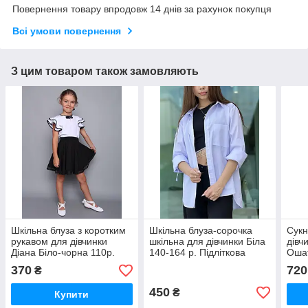
Повернення товару впродовж 14 днів за рахунок покупця
Всі умови повернення
З цим товаром також замовляють
Шкільна блуза з коротким
Шкільна блуза-сорочка
Сукн
рукавом для дівчинки
шкільна для дівчинки Біла
дівч
Діана Біло-чорна 110р.
140-164 р. Підліткова
Ошат
Красива шкільна блуза
сорочка для дівчинки
Шкіл
370
720
₴
450
₴
Купити