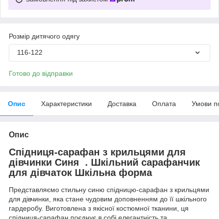
Розмір дитячого одягу
116-122
Готово до відправки
Опис
Характеристики
Доставка
Оплата
Умови п
Опис
Спідниця-сарафан з крильцями для
дівчинки Синя . Шкільний сарафанчик
для дівчаток Шкільна форма
Представляємо стильну синю спідницю-сарафан з крильцями
для дівчинки, яка стане чудовим доповненням до її шкільного
гардеробу. Виготовлена з якісної костюмної тканини, ця
спідниця-сарафан поєднує в собі елегантність та