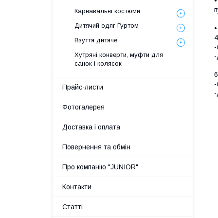
•
п
Карнавальні костюми
Дитячий одяг Гуртом
•
4
Взуття дитяче
-
Хутряні конверти, муфти для
-
санок і колясок
6
-
Прайс-листи
-
Фотогалерея
Доставка і оплата
Повернення та обмін
Про компанію "JUNIOR"
Контакти
Статті