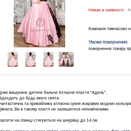
Немає в наявності
К
Компанія тимчасово 
повернення товару п
уже вишукане дитяче бальне Атласне плаття "Адель".
ідходить до будь-якого свята.
антастична та приваблива атласна сукня яскравих модних кольорі
івчата, Ви в такому платті не залишитеся непоміченими.
орсети на спинці стягуються на шнурівці до 14 см.