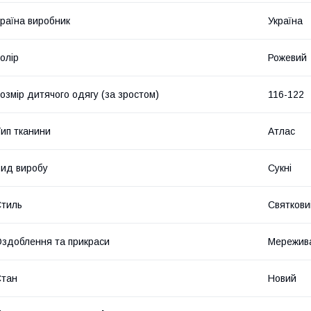
раїна виробник
Україна
олір
Рожевий
озмір дитячого одягу (за зростом)
116-122
ип тканини
Атлас
ид виробу
Сукні
тиль
Святкови
здоблення та прикраси
Мережив
Стан
Новий