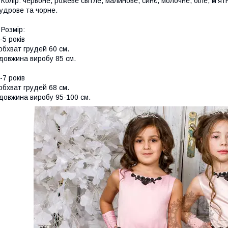
 Колір: червоне, рожеве світле, малинове, синє, молочне, біле, м'я
удрове та чорне.
 Розмір:
-5 років
обхват грудей 60 см.
довжина виробу 85 см.
-7 років
обхват грудей 68 см.
довжина виробу 95-100 см.