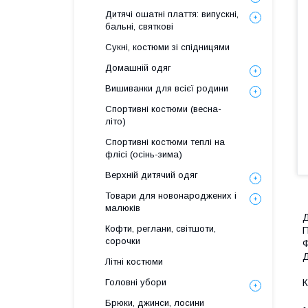
Дитячі ошатні плаття: випускні,
бальні, святкові
Сукні, костюми зі спідницями
Домашній одяг
Вишиванки для всієї родини
Спортивні костюми (весна-
літо)
Спортивні костюми теплі на
флiсi (осінь-зима)
Верхній дитячий одяг
Товари для новонароджених і
малюків
Д
Кофти, реглани, світшоти,
П
сорочки
Ф
Д
Літні костюми
Головні убори
К
Брюки, джинси, лосини