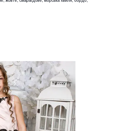
тне, жовте, смарагдове, морська хвиля, бордо,