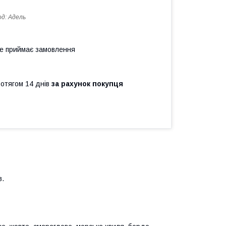
од:
Адель
не приймає замовлення
ротягом 14 днів
за рахунок покупця
в.