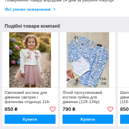
Всі умови повернення
Подібні товари компанії
Святковий костюм для
Літній прогулянковий
Шкіл
дівчинки светрик і
костюм-трійка для
дівч
фатинова спідниця 116-
дівчинки (128-134р)
(116
128р
850
790
850
₴
₴
Купити
Купити