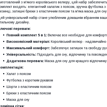
иготовлений з м'якого королівського велюру, цей набір забезпечит
омплект входять: елегантний халатик з поясом, зручна футболка з 
езинці, затишні брюки з еластичним поясом та м'яка маска для сн
ей універсальний набір стане улюбленим домашнім вбранням вашої 
тильному дизайну.
лючові переваги:
Повний комплект 5 в 1:
Включає все необхідне для комфортн
Високоякісний матеріал:
Королівський велюр - надзвичайно 
Максимальний комфорт:
Забезпечує затишок та свободу рух
Універсальність:
Підходить для сну, відпочинку та повсякде
Додаткова перевага:
Маска для сну для кращого відпочинку
Комплектація:
Халат з поясом
Футболка з коротким рукавом
Шорти з еластичним поясом
Брюки з еластичним поясом
Маска для сну
озмірна сітка: