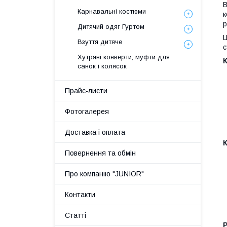
В
Карнавальні костюми
к
р
Дитячий одяг Гуртом
Ц
Взуття дитяче
с
Хутряні конверти, муфти для
К
санок і колясок
Прайс-листи
Фотогалерея
Доставка і оплата
Повернення та обмін
Про компанію "JUNIOR"
Контакти
Статті
Р