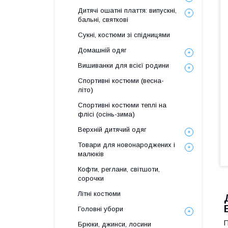
Дитячі ошатні плаття: випускні,
бальні, святкові
Сукні, костюми зі спідницями
Домашній одяг
Вишиванки для всієї родини
Спортивні костюми (весна-
літо)
Спортивні костюми теплі на
флiсi (осінь-зима)
Верхній дитячий одяг
Товари для новонароджених і
малюків
Кофти, реглани, світшоти,
сорочки
Літні костюми
Головні убори
П
Брюки, джинси, лосини