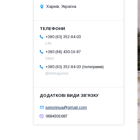
Харків, Україна
+380 (63) 352-84-03
Life
+380 (68) 430-16-87
Viber
телеграмм
+380 (63) 352-84-03
@elenajunior
juniorinua@gmail.com
0684301687