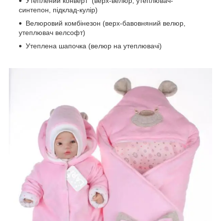
Утеплений конверт (верх-велюр, утеплювач-
синтепон, підклад-кулір)
Велюровий комбінезон (верх-бавовняний велюр,
утеплювач велсофт)
Утеплена шапочка (велюр на утеплювачі)