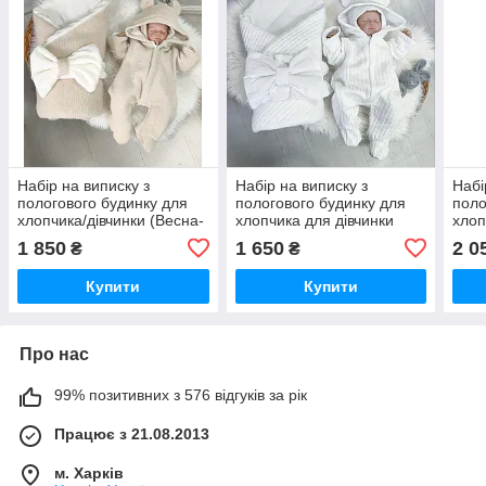
Набір на виписку з
Набір на виписку з
Набі
пологового будинку для
пологового будинку для
поло
хлопчика/дівчинки (Весна-
хлопчика для дівчинки
хлоп
Осінь)
весна-осінь "Косичка" (
весн
1 850
1 650
2 0
₴
₴
комбінезон, конверт,
конв
шапочка)
Купити
Купити
Про нас
99% позитивних з 576 відгуків за рік
Працює з 21.08.2013
м. Харків