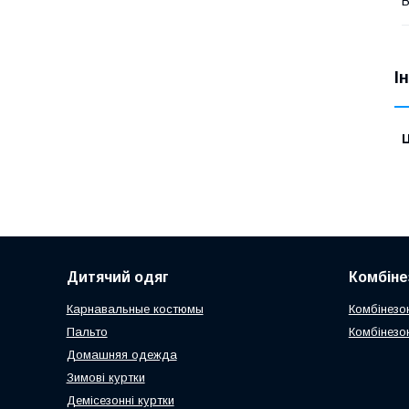
В
І
Ц
Дитячий одяг
Комбіне
Карнавальные костюмы
Комбінезо
Пальто
Комбінезон
Домашняя одежда
Зимові куртки
Демісезонні куртки