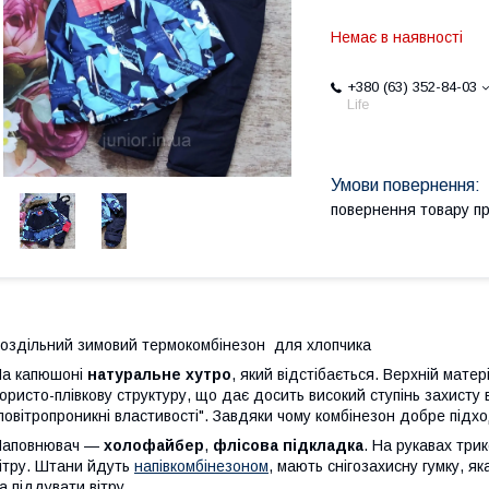
Немає в наявності
+380 (63) 352-84-03
Life
повернення товару п
оздільний зимовий термокомбінезон для хлопчика
а капюшоні
натуральне хутро
, який відстібається. Верхній мате
ористо-плівкову структуру, що дає досить високий ступінь захисту 
повітропроникні властивості". Завдяки чому комбінезон добре підх
Наповнювач —
холофайбер
,
флісова підкладка
. На рукавах три
ітру. Штани йдуть
напівкомбінезоном
, мають снігозахисну гумку, як
а піддувати вітру.