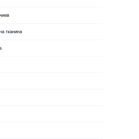
чиків
на тканина
а