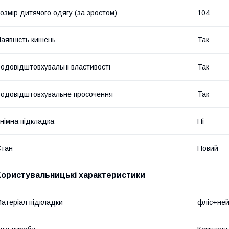
озмір дитячого одягу (за зростом)
104
аявність кишень
Так
одовідштовхувальні властивості
Так
одовідштовхувальне просочення
Так
німна підкладка
Ні
Стан
Новий
Користувальницькі характеристики
атеріал підкладки
фліс+не