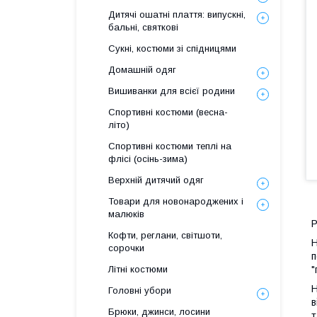
Дитячі ошатні плаття: випускні,
бальні, святкові
Сукні, костюми зі спідницями
Домашній одяг
Вишиванки для всієї родини
Спортивні костюми (весна-
літо)
Спортивні костюми теплі на
флiсi (осінь-зима)
Верхній дитячий одяг
Товари для новонароджених і
малюків
Р
Кофти, реглани, світшоти,
Н
сорочки
п
Літні костюми
"
Головні убори
в
Брюки, джинси, лосини
т