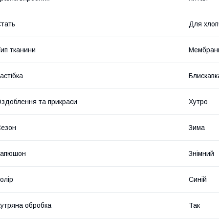
тать
Для хлоп
ип тканини
Мембран
астібка
Блискавк
здоблення та прикраси
Хутро
Сезон
Зима
Капюшон
Знімний
олір
Синій
утряна обробка
Так