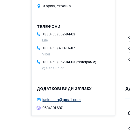
Харків, Україна
+380 (63) 352-84-03
-
Life
-
-
+380 (68) 430-16-87
-
Viber
-
телеграмм
+380 (63) 352-84-03
@elenajunior
Х
juniorinua@gmail.com
0684301687
К