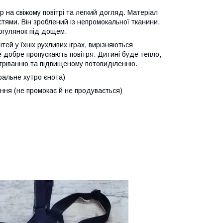
 на свіжому повітрі та легкий догляд. Матеріал
тями. Він зроблений із непромокальної тканини,
рогулянок під дощем.
тей у їхніх рухливих іграх, вирізняються
 добре пропускають повітря. Дитині буде тепло,
егріванню та підвищеному потовиділенню.
ральне хутро єнота)
ення (не промокає й не продувається)