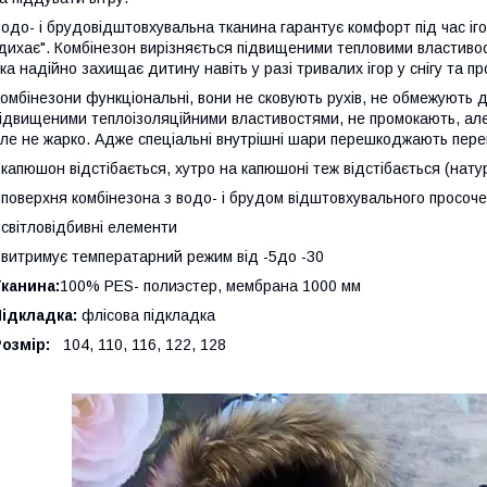
одо- і брудовідштовхувальна тканина гарантує комфорт під час ігор
дихає". Комбінезон вирізняється підвищеними тепловими властивос
ка надійно захищає дитину навіть у разі тривалих ігор у снігу та п
омбінезони функціональні, вони не сковують рухів, не обмежують ді
ідвищеними теплоізоляційними властивостями, не промокають, але
ле не жарко. Адже спеціальні внутрішні шари перешкоджають пер
 капюшон відстібається, хутро на капюшоні теж відстібається (нату
 поверхня комбінезона з водо- і брудом відштовхувального просоч
 світловідбивні елементи
 витримує температарний режим від -5до -30
канина:
100% PES- полиэстер, мембрана 1000 мм
ідкладка:
флісова підкладка
Розмір:
104, 110, 116, 122, 128