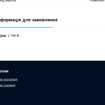
ид виробу
Комплект
нформація для замовлення
іна:
1 790 ₴
зони
ни роздільні
и суцільні