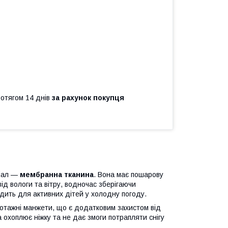
ротягом 14 днів
за рахунок покупця
ріал —
мембранна тканина
. Вона має пошарову
від вологи та вітру, водночас зберігаючи
одить для активних дітей у холодну погоду.
котажні манжети, що є додатковим захистом від
а охоплює ніжку та не дає змоги потрапляти снігу