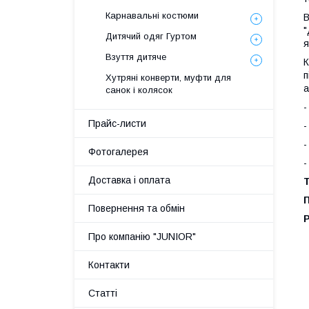
Карнавальні костюми
В
"
Дитячий одяг Гуртом
я
Взуття дитяче
К
п
Хутряні конверти, муфти для
а
санок і колясок
-
Прайс-листи
-
-
Фотогалерея
-
Доставка і оплата
Т
П
Повернення та обмін
Про компанію "JUNIOR"
Контакти
Статті