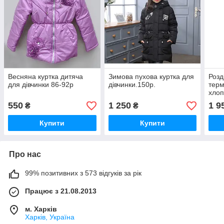
Весняна куртка дитяча
Зимова пухова куртка для
Розд
для дівчинки 86-92р
дівчинки.150р.
терм
хлоп
Зимо
550
1 250
1 9
₴
₴
хлоп
Купити
Купити
Про нас
99% позитивних з 573 відгуків за рік
Працює з 21.08.2013
м. Харків
Харків, Україна