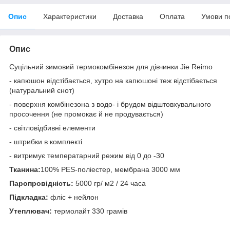
Опис
Характеристики
Доставка
Оплата
Умови п
Опис
Суцільний зимовий термокомбінезон для дівчинки Jie Reimo
- капюшон відстібається, хутро на капюшоні теж відстібається
(натуральний єнот)
- поверхня комбінезона з водо- і брудом відштовхувального
просочення (не промокає й не продувається)
- світловідбивні елементи
- штрибки в комплекті
- витримує температарний режим від 0 до -30
Тканина:
100% PES-поліестер, мембрана 3000 мм
Паропровідність:
5000 гр/ м2 / 24 часа
Підкладка:
фліс + нейлон
Утеплювач:
термолайт 330 грамів