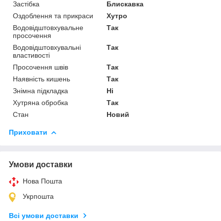
Застібка
Блискавка
Оздоблення та прикраси
Хутро
Водовідштовхувальне
Так
просочення
Водовідштовхувальні
Так
властивості
Просочення швів
Так
Наявність кишень
Так
Знімна підкладка
Ні
Хутряна обробка
Так
Стан
Новий
Приховати
Умови доставки
Нова Пошта
Укрпошта
Всі умови доставки