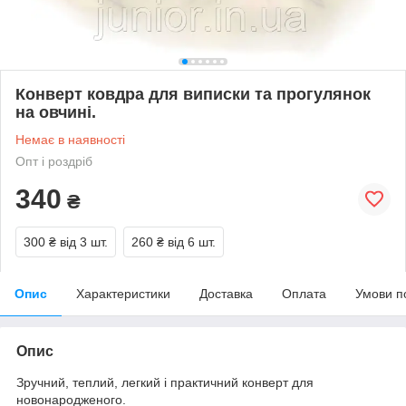
Конверт ковдра для виписки та прогулянок
на овчині.
Немає в наявності
Опт і роздріб
340
₴
300 ₴
від 3 шт.
260 ₴
від 6 шт.
Опис
Характеристики
Доставка
Оплата
Умови п
Опис
Зручний, теплий, легкий і практичний конверт для
новонародженого.