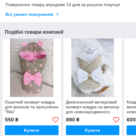
Повернення товару впродовж 14 днів за рахунок покупця
Всі умови повернення
Подібні товари компанії
Ошатний конверт-ковдра
Демісезонний велюровий
Ковд
для виписки та прогулянок
конверт-ковдра на виписку
випи
"Мікі"
для новонародженого.
нов
"Еле
550
890
600
₴
₴
Купити
Купити