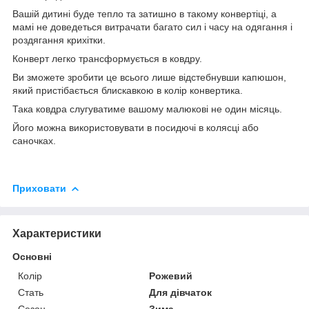
Вашій дитині буде тепло та затишно в такому конвертіці, а
мамі не доведеться витрачати багато сил і часу на одягання і
роздягання крихітки.
Конверт легко трансформується в ковдру.
Ви зможете зробити це всього лише відстебнувши капюшон,
який пристібається блискавкою в колір конвертика.
Така ковдра слугуватиме вашому малюкові не один місяць.
Його можна використовувати в посидючі в колясці або
саночках.
Приховати
Характеристики
Основні
Колір
Рожевий
Стать
Для дівчаток
Сезон
Зима