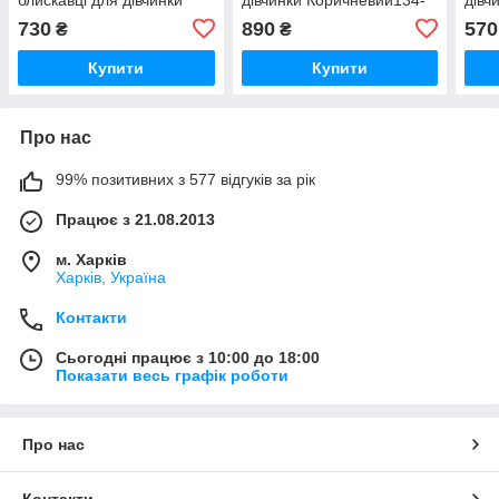
(92-116р).
158р. Спортивний костюм
730
890
570
₴
₴
на флісі Костюм на
блискавці
Купити
Купити
Про нас
99% позитивних з 577 відгуків за рік
Працює з 21.08.2013
м. Харків
Харків, Україна
Контакти
Сьогодні працює з 10:00 до 18:00
Показати весь графік роботи
Про нас
Контакти