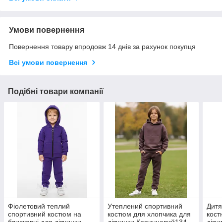
Умови повернення
Повернення товару впродовж 14 днів за рахунок покупця
Всі умови повернення
Подібні товари компанії
Фіолетовий теплий
Утеплений спортивний
Дитя
спортивний костюм на
костюм для хлопчика для
кост
блискавці для дівчинки
дівчинки Коричневий134-
дівч