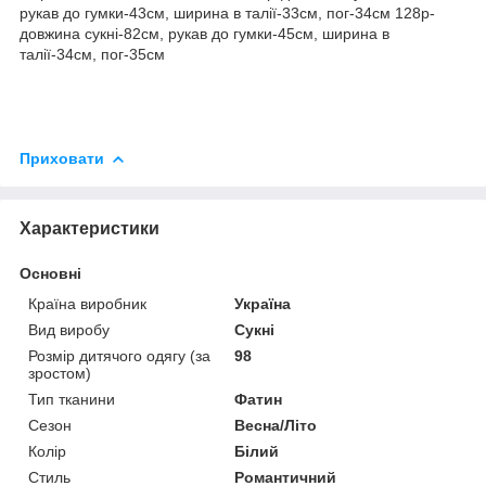
рукав до гумки-43см, ширина в талії-33см, пог-34см 128р-
довжина сукні-82см, рукав до гумки-45см, ширина в
талії-34см, пог-35см
Приховати
Характеристики
Основні
Країна виробник
Україна
Вид виробу
Сукні
Розмір дитячого одягу (за
98
зростом)
Тип тканини
Фатин
Сезон
Весна/Літо
Колір
Білий
Стиль
Романтичний