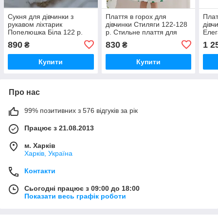
Сукня для дівчинки з
Плаття в горох для
Плат
рукавом ліхтарик
дівчинки Стиляги 122-128
дівч
Попелюшка Біла 122 р.
р. Стильне плаття для
Елег
Ошатне біле плаття для
дівчинки в ретростилі
плат
890
830
1 2
₴
₴
дівчинки Пишне плаття
Плаття в горох
Купити
Купити
Про нас
99% позитивних з 576 відгуків за рік
Працює з 21.08.2013
м. Харків
Харків, Україна
Контакти
Сьогодні працює з 09:00 до 18:00
Показати весь графік роботи