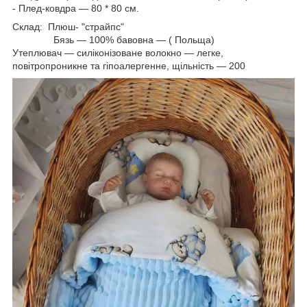
- Плед-ковдра — 80 * 80 см.
Склад: Плюш- "страйпс"
Бязь — 100% бавовна — ( Польща)
Утеплювач — силіконізоване волокно — легке,
повітропроникне та гіпоалергенне, щільність — 200