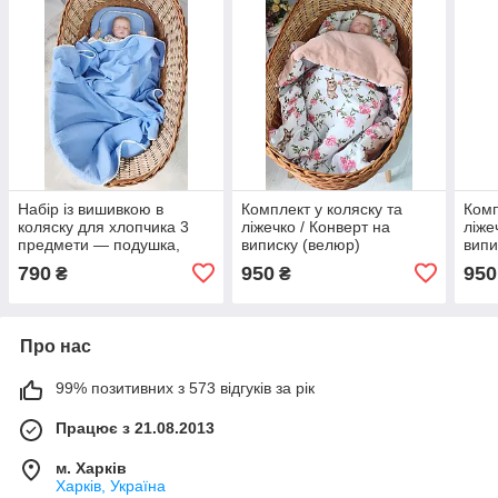
Набір із вишивкою в
Комплект у коляску та
Комп
коляску для хлопчика 3
ліжечко / Конверт на
ліже
предмети — подушка,
виписку (велюр)
випи
простирадло, плед
790
950
950
₴
₴
Про нас
99% позитивних з 573 відгуків за рік
Працює з 21.08.2013
м. Харків
Харків, Україна