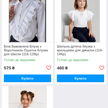
Біла Бавовняна Блуза з
Шкільна дитяча блузка з
Воротником Ошатна Блузка
крильцями для дівчаток (116-
для Школи (116-128р)
146р)
Готово до відправки
Готово до відправки
575
480
₴
₴
Купити
Купити