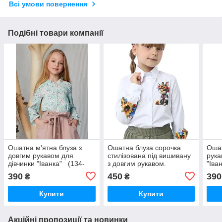
Всі умови повернення
Подібні товари компанії
Ошатна м'ятна блуза з
Ошатна блуза сорочка
Ошат
довгим рукавом для
стилізована під вишивану
рука
дівчинки "Іванка" (134-
з довгим рукавом.
"Іва
152р)
390
450
390
₴
₴
Купити
Купити
Акційні пропозиції та новинки