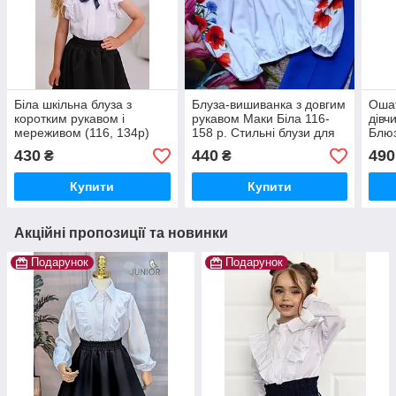
Біла шкільна блуза з
Блуза-вишиванка з довгим
Ошат
коротким рукавом і
рукавом Маки Біла 116-
дівч
мереживом (116, 134р)
158 р. Стильні блузи для
Блюз
дівчаток Ошатна блуза для
Блуз
430
440
490
₴
₴
дівчаток
для 
Купити
Купити
Акційні пропозиції та новинки
Подарунок
Подарунок