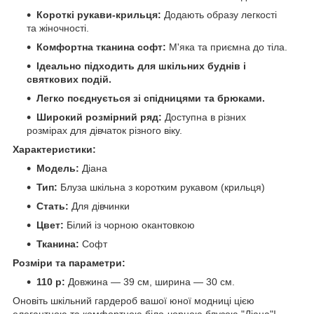
Короткі рукави-крильця:
Додають образу легкості
та жіночності.
Комфортна тканина софт:
М'яка та приємна до тіла.
Ідеально підходить для шкільних буднів і
святкових подій.
Легко поєднується зі спідницями та брюками.
Широкий розмірний ряд:
Доступна в різних
розмірах для дівчаток різного віку.
Характеристики:
Модель:
Діана
Тип:
Блуза шкільна з коротким рукавом (крильця)
Стать:
Для дівчинки
Цвет:
Білий із чорною окантовкою
Тканина:
Софт
Розміри та параметри:
110 р:
Довжина — 39 см, ширина — 30 см.
Оновіть шкільний гардероб вашої юної модниці цією