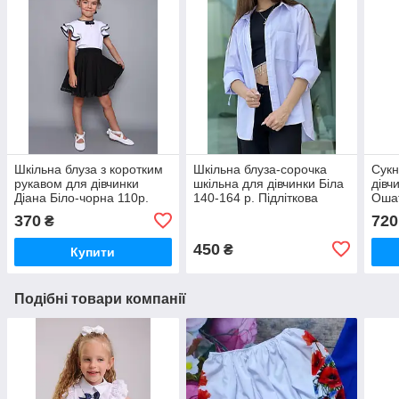
Шкільна блуза з коротким
Шкільна блуза-сорочка
Сукн
рукавом для дівчинки
шкільна для дівчинки Біла
дівч
Діана Біло-чорна 110р.
140-164 р. Підліткова
Ошат
Красива шкільна блуза
сорочка для дівчинки
Шкіл
370
720
₴
450
₴
Купити
Подібні товари компанії