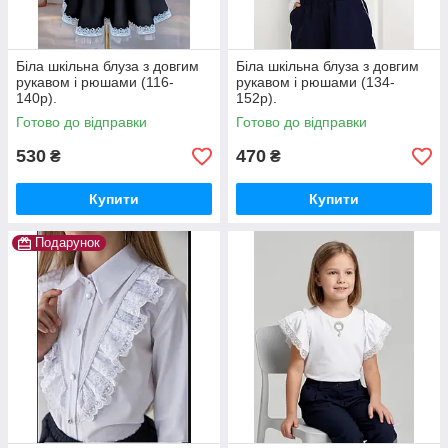
Біла шкільна блуза з довгим
Біла шкільна блуза з довгим
рукавом і рюшами (116-
рукавом і рюшами (134-
140р).
152р).
Готово до відправки
Готово до відправки
530
470
₴
₴
Купити
Купити
Подарунок