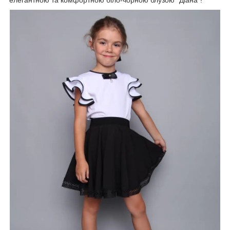
елегантною та комфортною біло-чорною блузою "Діана"!