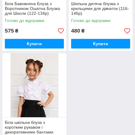
Біла Бавовняна Блуза з
Шкільна дитяча блузка з
Воротником Ошатна Блузка
крильцями для дівчаток (116-
для Школи (122-134р)
146р)
Готово до відправки
Готово до відправки
575
480
₴
₴
Купити
Купити
Біла шкільна блуза з
коротким рукавом і
декоративними бантами