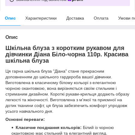
Опис
Характеристики
Доставка
Оплата
Умови п
Опис
Шкільна блуза з коротким рукавом для
дівчинки Діана Біло-чорна 110р. Красива
шкільна блуза
Ця гарна шкільна блуза "Діана" стане прекрасним
доповненням до шкільного гардероба вашої дівчинки.
Виготовлена в класичному білому кольорі з елегантною
чорною окантовкою, вона вирізняється своїм стильним і
стриманим дизайном. Короткі рукави-крильця додають образу
легкості та жіночності. Виготовлена з м'якої та приємної на
дотик тканини софт, ця блуза забезпечить комфорт упродовж
усього навчального дня.
Основні переваги:
Класичне поєднання кольорів:
Білий із чорною
окантовкою має стильний та елегантний вигляд.