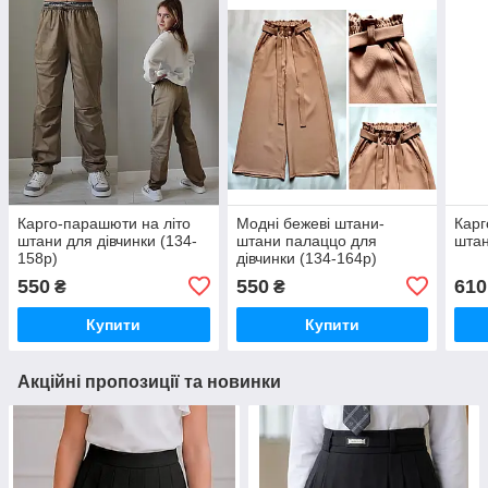
Карго-парашюти на літо
Модні бежеві штани-
Карг
штани для дівчинки (134-
штани палаццо для
штан
158р)
дівчинки (134-164р)
550
550
610
₴
₴
Купити
Купити
Акційні пропозиції та новинки