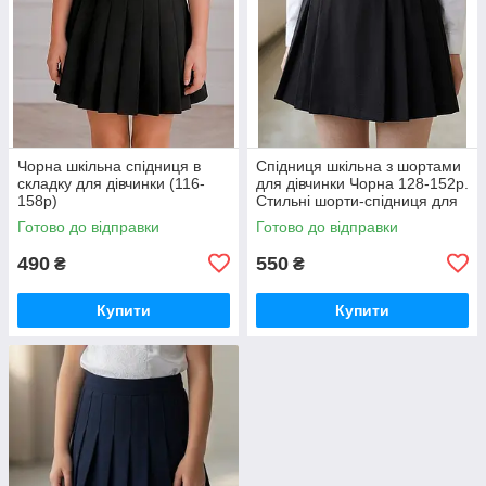
Чорна шкільна спідниця в
Спідниця шкільна з шортами
складку для дівчинки (116-
для дівчинки Чорна 128-152р.
158р)
Стильні шорти-спідниця для
дівчаток Шкільні шорти-
Готово до відправки
Готово до відправки
спідниця
490
550
₴
₴
Купити
Купити