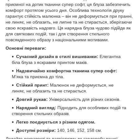
приємної на дотик тканини супер софт, ця блуза забезпечить
комфорт протягом усього дня. Особлива технологія друку
гарантує стійкість малюнка – він не деформується при пранні,
не линяє, не облазить, не липне та не стирається, зберігаючи
свою яскравість надовго. Ця нарядна блуза чудово підійде як
для святкових подій, так і для створення стильного
повсякденного образу з національними мотивами.
Основні переваги:
Сучасний дизайн в стилі вишиванки:
Елегантна
біла блуза з яскравим принтом маків.
Надзвичайно комфортна тканина супер софт:
М'яка та приємна до тіла.
Стійкий принт:
Малюнок не деформується, не
линяє, не облазить та не стирається.
Довгий рукав:
Універсальність для різних сезонів.
Нарядний вигляд:
Підходить для особливих подій та
створення стильних образів.
Легко поєднується з різним одягом.
Доступні розміри:
140, 146, 152, 158 см.
Додайте яскравості та патріотизму до гардеробу вашої