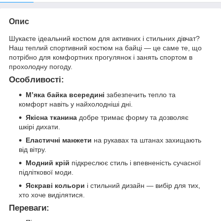
Опис
Шукаєте ідеальний костюм для активних і стильних дівчат?
Наш теплий спортивний костюм на байці — це саме те, що
потрібно для комфортних прогулянок і занять спортом в
прохолодну погоду.
Особливості:
М’яка байка всередині
забезпечить тепло та
комфорт навіть у найхолодніші дні.
Якісна тканина
добре тримає форму та дозволяє
шкірі дихати.
Еластичні манжети
на рукавах та штанах захищають
від вітру.
Модний крій
підкреслює стиль і впевненість сучасної
підліткової моди.
Яскраві кольори
і стильний дизайн — вибір для тих,
хто хоче виділятися.
Переваги: