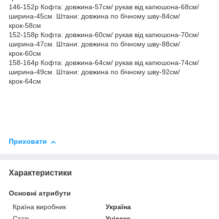
146-152р Кофта: довжина-57см/ рукав від капюшона-68см/
ширина-45см. Штани: довжина по бічному шву-84см/
крок-58см
152-158р Кофта: довжина-60см/ рукав від капюшона-70см/
ширина-47см. Штани: довжина по бічному шву-88см/
крок-60см
158-164р Кофта: довжина-64см/ рукав від капюшона-74см/
ширина-49см. Штани: довжина по бічному шву-92см/
крок-64см
Приховати
Характеристики
Основні атрибути
Країна виробник
Україна
Стать
Унісекс