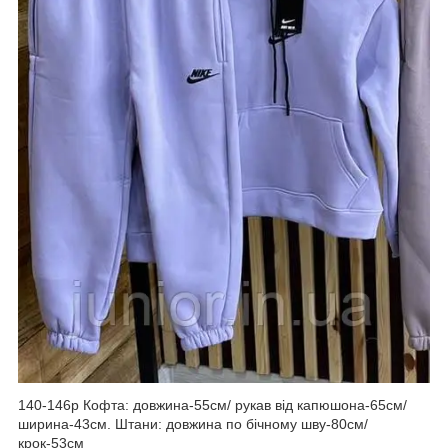
140-146р Кофта: довжина-55см/ рукав від капюшона-65см/
ширина-43см. Штани: довжина по бічному шву-80см/
крок-53см