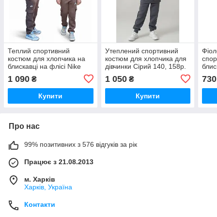
Теплий спортивний
Утеплений спортивний
Фіол
костюм для хлопчика на
костюм для хлопчика для
спор
блискавці на флісі Nike
дівчинки Сірий 140, 158р.
блис
(152-158р)
Спортивний костюм на
(92-
1 090
1 050
730
₴
₴
флісі
Купити
Купити
Про нас
99% позитивних з 576 відгуків за рік
Працює з 21.08.2013
м. Харків
Харків, Україна
Контакти