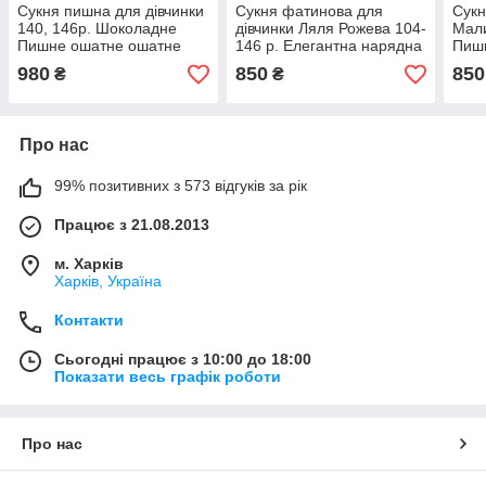
Сукня пишна для дівчинки
Сукня фатинова для
Сукн
140, 146р. Шоколадне
дівчинки Ляля Рожева 104-
Мали
Пишне ошатне ошатне
146 р. Елегантна нарядна
Пиш
дитяче плаття Святкове
сукня для дівчинки
для 
980
850
850
₴
₴
фатинове плаття
Про нас
99% позитивних з 573 відгуків за рік
Працює з 21.08.2013
м. Харків
Харків, Україна
Контакти
Сьогодні працює з 10:00 до 18:00
Показати весь графік роботи
Про нас