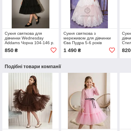
Сукня святкова для
Сукня святкова з
Сукн
дівчинки Wednesday
мереживом для дівчинки
дівч
Addams Чорна 104-146 р.
Єва Пудра 5-6 років
Стил
Ошатна сукня в стилі
Ошатна сукня з
квіт
850
1 490
820
₴
₴
Венсдей
багатошаровою
Оша
спідницею
Подібні товари компанії