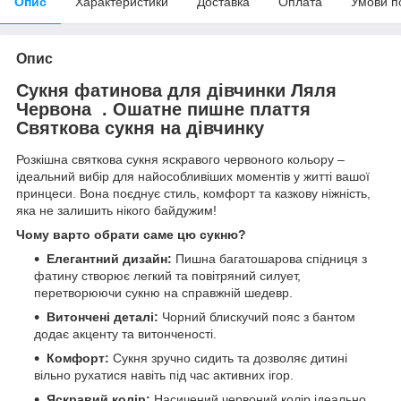
Опис
Характеристики
Доставка
Оплата
Умови п
Опис
Сукня фатинова для дівчинки Ляля
Червона . Ошатне пишне плаття
Святкова сукня на дівчинку
Розкішна святкова сукня яскравого червоного кольору –
ідеальний вибір для найособливіших моментів у житті вашої
принцеси. Вона поєднує стиль, комфорт та казкову ніжність,
яка не залишить нікого байдужим!
Чому варто обрати саме цю сукню?
Елегантний дизайн:
Пишна багатошарова спідниця з
фатину створює легкий та повітряний силует,
перетворюючи сукню на справжній шедевр.
Витончені деталі:
Чорний блискучий пояс з бантом
додає акценту та витонченості.
Комфорт:
Сукня зручно сидить та дозволяє дитині
вільно рухатися навіть під час активних ігор.
Яскравий колір:
Насичений червоний колір ідеально