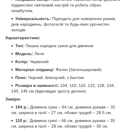
підкреслює святковий настрій та робить образ
незабутнім.
Універсальність:
Підходить для новорічних ранків,
днів народжень, фотосесій та будь-яких урочистих
заходів.
Характеристики:
Тип:
Пишна нарядна сукня для дівчинки
Модель:
Ляля
Колір:
Червоний
Матеріал спідниці:
Фатин (багатошаровий)
Пояс:
Чорний, блискучий, з бантом
Розміри в наявності:
104, 110, 116, 122, 128, 134,
140, 146 см (відповідає зросту дитини)
Заміри:
104 р.:
Довжина сукні – 64 см, довжина рукава – 32
см, ширина в талії – 27 см, обхват грудей – 28.5 см.
110 р.:
Довжина сукні – 66 см, довжина рукава – 35
см, ширина в талії – 28 см, обхват грудей – 30 см.