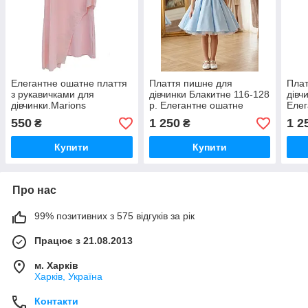
Елегантне ошатне плаття
Плаття пишне для
Плат
з рукавичками для
дівчинки Блакитне 116-128
дівч
дівчинки.Marions
р. Елегантне ошатне
Елег
(Туреччина)
плаття для дівчинки
плат
550
1 250
1 2
₴
₴
Купити
Купити
Про нас
99% позитивних з 575 відгуків за рік
Працює з 21.08.2013
м. Харків
Харків, Україна
Контакти