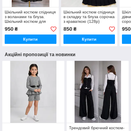
Шкільний костюм спідниця
Шкільний костюм спідниця
Шкіл
з воланами та блуза.
в складку та блуза сорочка
дівч
Шкільний костюм для
з краваткою (128р)
соро
дівчинки зі спідницею
крав
950
850
950
₴
₴
Блуза та спідниця для
дівчаток
Купити
Купити
Акційні пропозиції та новинки
Трендовий брючний костюм-