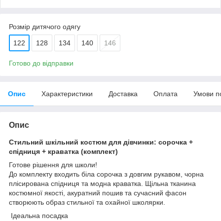
Розмір дитячого одягу
122
128
134
140
146
Готово до відправки
Опис
Характеристики
Доставка
Оплата
Умови п
Опис
Стильний шкільний костюм для дівчинки: сорочка +
спідниця + краватка (комплект)
Готове рішення для школи!
До комплекту входить біла сорочка з довгим рукавом, чорна
плісирована спідниця та модна краватка. Щільна тканина
костюмної якості, акуратний пошив та сучасний фасон
створюють образ стильної та охайної школярки.
Ідеальна посадка