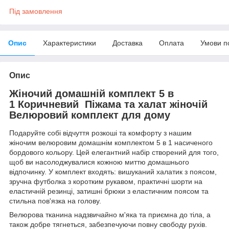
Під замовлення
Опис
Характеристики
Доставка
Оплата
Умови п
Опис
Жіночий домашній комплект 5 в
1 Коричневий Піжама та халат жіночій
Велюровий комплект для дому
Подаруйте собі відчуття розкоші та комфорту з нашим
жіночим велюровим домашнім комплектом 5 в 1 насиченого
бордового кольору. Цей елегантний набір створений для того,
щоб ви насолоджувалися кожною миттю домашнього
відпочинку. У комплект входять: вишуканий халатик з поясом,
зручна футболка з коротким рукавом, практичні шорти на
еластичній резинці, затишні брюки з еластичним поясом та
стильна пов'язка на голову.
Велюрова тканина надзвичайно м'яка та приємна до тіла, а
також добре тягнеться, забезпечуючи повну свободу рухів.