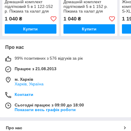
Домашній комплект
Домашній комплект
Жіно
підлітковий 5 в 1 122-152
підлітковий 5 в 1 152 р.
комп
р. Піжама та халат для
Піжама та халат для
S-XL
дівчаток Велюровий
дівчаток Велюровий
одяг
1 040
1 040
1 1
₴
₴
комплект для дому
комплект для дому
Купити
Купити
Про нас
99% позитивних з 576 відгуків за рік
Працює з 21.08.2013
м. Харків
Харків, Україна
Контакти
Сьогодні працює з 09:00 до 18:00
Показати весь графік роботи
Про нас