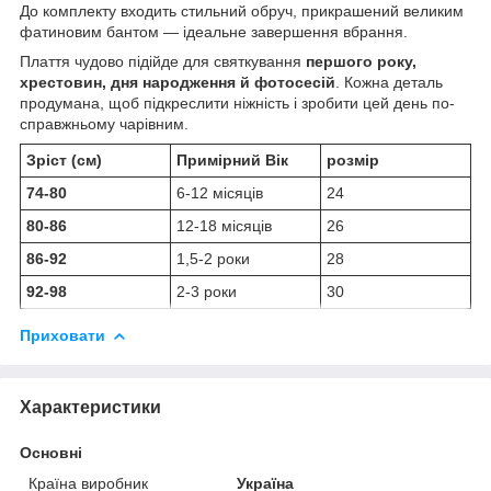
До комплекту входить стильний обруч, прикрашений великим
фатиновим бантом — ідеальне завершення вбрання.
Плаття чудово підійде для святкування
першого року,
хрестовин, дня народження й фотосесій
. Кожна деталь
продумана, щоб підкреслити ніжність і зробити цей день по-
справжньому чарівним.
Зріст (см)
Примірний Вік
розмір
74-80
6-12 місяців
24
80-86
12-18 місяців
26
86-92
1,5-2 роки
28
92-98
2-3 роки
30
Приховати
Характеристики
Основні
Країна виробник
Україна