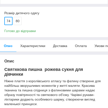
Розмір дитячого одягу
74
80
Готово до відправки
Опис
Характеристики
Доставка
Оплата
Умови п
Опис
Святккова пишна рожева сукня для
дівчинки
Ніжне плаття з королівського атласу та фатину створене для
найбільш зворушливих моментів у житті маляти. Красива
тканина та пишна спідниця з фатиновими шарами надає
образу повітряності та святкового об'єму. Чарівні рукави-
ліхтарики додають особливого шарму, створюючи вигляд
маленької принцеси.