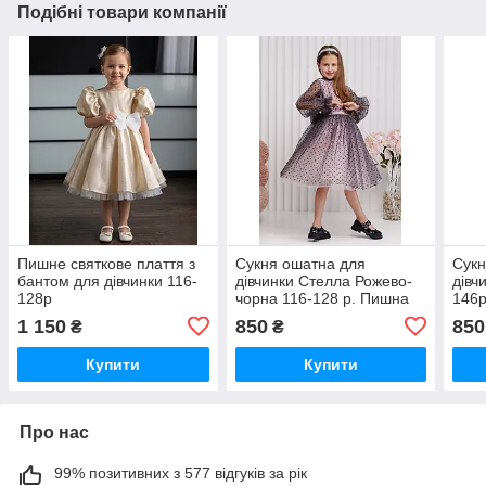
Подібні товари компанії
Пишне святкове плаття з
Сукня ошатна для
Сукн
бантом для дівчинки 116-
дівчинки Стелла Рожево-
дівч
128р
чорна 116-128 р. Пишна
146
сукня для дівчинки Сукня з
сукн
1 150
850
850
₴
₴
фатину
дівч
Купити
Купити
Про нас
99% позитивних з 577 відгуків за рік