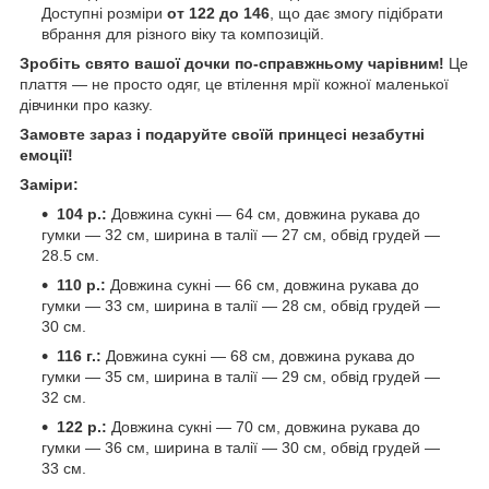
Доступні розміри
от 122 до 146
, що дає змогу підібрати
вбрання для різного віку та композицій.
Зробіть свято вашої дочки по-справжньому чарівним!
Це
плаття — не просто одяг, це втілення мрії кожної маленької
дівчинки про казку.
Замовте зараз і подаруйте своїй принцесі незабутні
емоції!
Заміри:
104 р.:
Довжина сукні — 64 см, довжина рукава до
гумки — 32 см, ширина в талії — 27 см, обвід грудей —
28.5 см.
110 р.:
Довжина сукні — 66 см, довжина рукава до
гумки — 33 см, ширина в талії — 28 см, обвід грудей —
30 см.
116 г.:
Довжина сукні — 68 см, довжина рукава до
гумки — 35 см, ширина в талії — 29 см, обвід грудей —
32 см.
122 р.:
Довжина сукні — 70 см, довжина рукава до
гумки — 36 см, ширина в талії — 30 см, обвід грудей —
33 см.