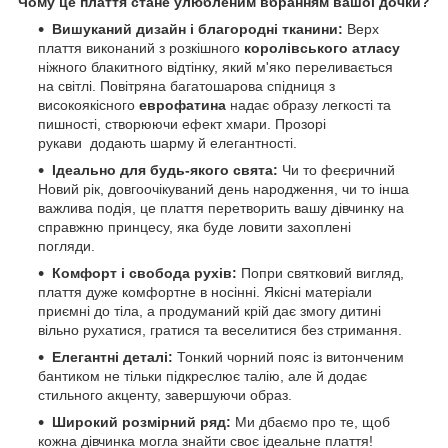
Чому це плаття стане улюбленим вбранням вашої дочки?
Вишуканий дизайн і благородні тканини:
Верх
плаття виконаний з розкішного
королівського атласу
ніжного блакитного відтінку, який м'яко переливається
на світлі. Повітряна багатошарова спідниця з
високоякісного
еврофатина
надає образу легкості та
пишності, створюючи ефект хмари. Прозорі
рукави додають шарму й елегантності.
Ідеально для будь-якого свята:
Чи то феєричний
Новий рік, довгоочікуваний день народження, чи то інша
важлива подія, це плаття перетворить вашу дівчинку на
справжню принцесу, яка буде ловити захоплені
погляди.
Комфорт і свобода рухів:
Попри святковий вигляд,
плаття дуже комфортне в носінні. Якісні матеріали
приємні до тіла, а продуманий крій дає змогу дитині
вільно рухатися, гратися та веселитися без стримання.
Елегантні деталі:
Тонкий чорний пояс із витонченим
бантиком не тільки підкреслює талію, але й додає
стильного акценту, завершуючи образ.
Широкий розмірний ряд:
Ми дбаємо про те, щоб
кожна дівчинка могла знайти своє ідеальне плаття!