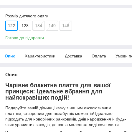
Розмір дитячого одягу
122
128
134
140
146
Готово до відправки
Опис
Характеристики
Доставка
Оплата
Умови п
Опис
Чарівне блакитне плаття для вашої
принцеси: Ідеальне вбрання для
найяскравіших подій!
Подаруйте вашій дівчинці казку з нашим ексклюзивним
платтям, створеним для незабутніх моментів! Ідеально
підходить для новорічних ранковиків, днів народження й будь-
яких урочистих заходів, де ваша маленька леді хоче сяяти.