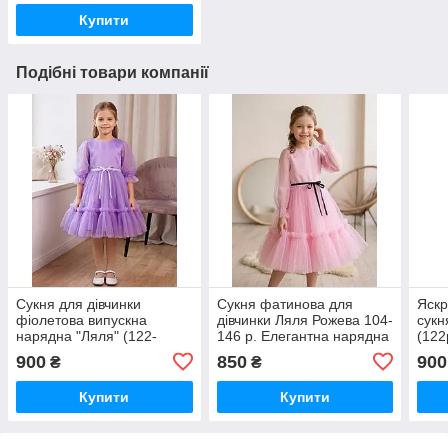
Купити
Подібні товари компанії
Сукня для дівчинки
Сукня фатинова для
Яскр
фіолетова випускна
дівчинки Ляля Рожева 104-
сукн
нарядна "Ляля" (122-
146 р. Елегантна нарядна
(122
146р)
сукня для дівчинки
900
850
900
₴
₴
Купити
Купити