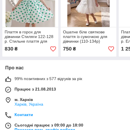
Плаття в горох для
Ошатне біле святкове
Плат
дівчинки Стиляги 122-128
плаття із сумочкою для
дівч
р. Стильне плаття для
дівчинки (110-134р)
р. Е
дівчинки в ретростилі
плат
830
750
1 2
₴
₴
Плаття в горох
Про нас
99% позитивних з 577 відгуків за рік
Працює з 21.08.2013
м. Харків
Харків, Україна
Контакти
Сьогодні працює з 09:00 до 18:00
Показати весь графік роботи