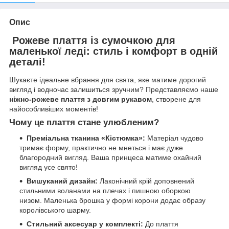
Опис
Рожеве плаття із сумочкою для
маленької леді: стиль і комфорт в одній
деталі!
Шукаєте ідеальне вбрання для свята, яке матиме дорогий
вигляд і водночас залишиться зручним? Представляємо наше
ніжно-рожеве плаття з довгим рукавом
, створене для
найособливіших моментів!
Чому це плаття стане улюбленим?
Преміальна тканина «Кістюмка»:
Матеріал чудово
тримає форму, практично не мнеться і має дуже
благородний вигляд. Ваша принцеса матиме охайний
вигляд усе свято!
Вишуканий дизайн:
Лаконічний крій доповнений
стильними воланами на плечах і пишною оборкою
низом. Маленька брошка у формі корони додає образу
королівського шарму.
Стильний аксесуар у комплекті:
До плаття