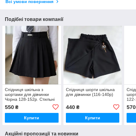
Всі умови повернення
Подібні товари компанії
Спідниця шкільна з
Спідниця шорти шкільна
Спід
шортами для дівчинки
для дівчинки (116-140р)
шорт
Чорна 128-152р. Стильні
122-
шорти-спідниця для
спід
550
440
570
₴
₴
дівчаток Шкільні шорти-
Шкіл
спідниця
Купити
Купити
Акційні пропозиції та новинки