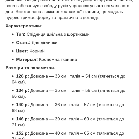
вона забезпечує свободу рухів упродовж усього навчального
дня. Виготовлена з якісної костюмної тканини, ця модель
чудово тримає форму та практична в догляді.
Характеристики:
Тип:
Спідниця шкільна з шортиками
Стать:
Для дівчинки
Цвет:
Чорний
Матеріал:
Костюмна тканина
Розміри та параметри:
128 р:
Довжина — 33 см, талія – 54 см (тягнеться до
64 см).
134 р:
Довжина — 35 см, талія – 56 см (тягнеться до
66 см).
140 р:
Довжина — 36 см, талія – 57 см (тягнеться до
68 см).
146 р:
Довжина — 39 см, талія – 60 см (тягнеться до
71 см).
152 р:
Довжина — 40 см, талія – 65 см (тягнеться до