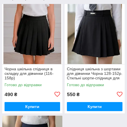
Чорна шкільна спідниця в
Спідниця шкільна з шортами
складку для дівчинки (116-
для дівчинки Чорна 128-152р.
158р)
Стильні шорти-спідниця для
дівчаток Шкільні шорти-
Готово до відправки
Готово до відправки
спідниця
490
550
₴
₴
Купити
Купити