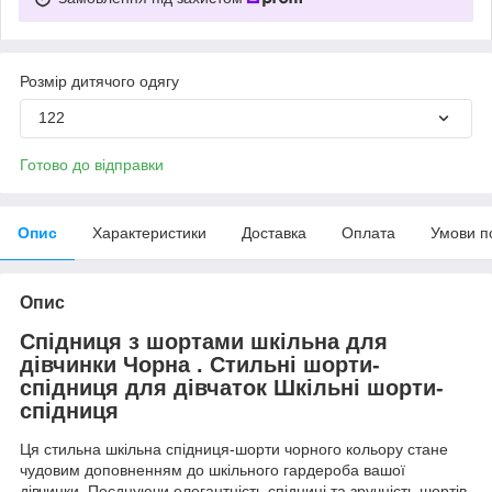
Розмір дитячого одягу
122
Готово до відправки
Опис
Характеристики
Доставка
Оплата
Умови п
Опис
Спідниця з шортами шкільна для
дівчинки Чорна . Стильні шорти-
спідниця для дівчаток Шкільні шорти-
спідниця
Ця стильна шкільна спідниця-шорти чорного кольору стане
чудовим доповненням до шкільного гардероба вашої
дівчинки. Поєднуючи елегантність спідниці та зручність шортів,