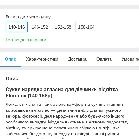
Розмір дитячого одягу
140-146
146-152
152-158
158-164
Готово до відправки
Опис
Характеристики
Доставка
Оплата
Умови п
Опис
Сукня нарядна атласна для дівчинки-підлітка
Florence (140-158р)
Легка, стильна та неймовірно комфортна сукня з тканини
королівський атлас
— ідеальний вибір для випускного
вечора, фотосесії, дня народження або будь-якого іншого
особливого випадку. Модель виконана в ніжному пудровому
відтінку та прикрашена еластичною збіркою на ліфі, яка
забезпечує бездоганну посадку по фігурі. Пишні рукави