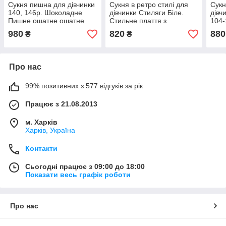
Сукня пишна для дівчинки
Сукня в ретро стилі для
Сукн
140, 146р. Шоколадне
дівчинки Стиляги Біле.
дівч
Пишне ошатне ошатне
Стильне плаття з
104-
дитяче плаття Святкове
квітковим принтом
плат
980
820
880
₴
₴
фатинове плаття
Ошатне плаття
дівч
Про нас
99% позитивних з 577 відгуків за рік
Працює з 21.08.2013
м. Харків
Харків, Україна
Контакти
Сьогодні працює з 09:00 до 18:00
Показати весь графік роботи
Про нас