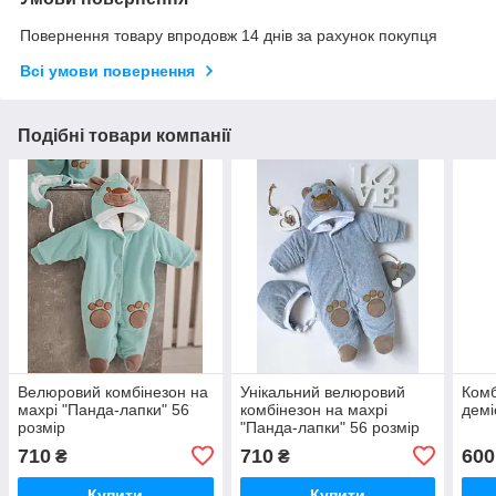
Повернення товару впродовж 14 днів за рахунок покупця
Всі умови повернення
Подібні товари компанії
Велюровий комбінезон на
Унікальний велюровий
Комб
махрі "Панда-лапки" 56
комбінезон на махрі
демі
розмір
"Панда-лапки" 56 розмір
710
710
600
₴
₴
Купити
Купити