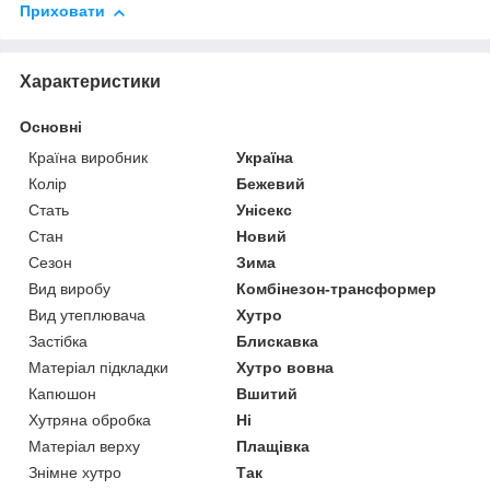
Приховати
Характеристики
Основні
Країна виробник
Україна
Колір
Бежевий
Стать
Унісекс
Стан
Новий
Сезон
Зима
Вид виробу
Комбінезон-трансформер
Вид утеплювача
Хутро
Застібка
Блискавка
Матеріал підкладки
Хутро вовна
Капюшон
Вшитий
Хутряна обробка
Ні
Матеріал верху
Плащівка
Знімне хутро
Так