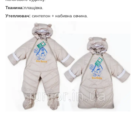
Тканина:
плащівка.
Утеплювач:
синтепон + набивна овчина.