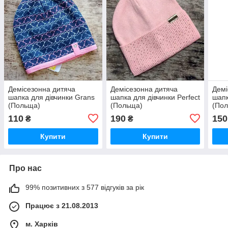
Демісезонна дитяча
Демісезонна дитяча
Демі
шапка для дівчинки Grans
шапка для дівчинки Perfect
шапк
(Польща)
(Польща)
(По
110
190
150
₴
₴
Купити
Купити
Про нас
99% позитивних з 577 відгуків за рік
Працює з 21.08.2013
м. Харків