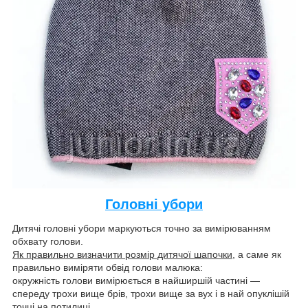
Головні убори
Дитячі головні убори маркуються точно за вимірюванням
обхвату голови.
Як правильно визначити розмір дитячої шапочки
, а саме як
правильно виміряти обвід голови малюка:
окружність голови вимірюється в найширшій частині —
спереду трохи вище брів, трохи вище за вух і в най опуклішій
точці на потилиці.