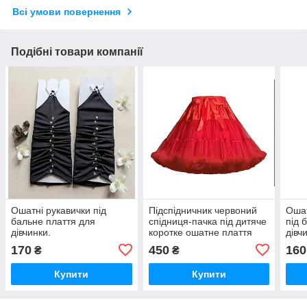
Всі умови повернення
Подібні товари компанії
Ошатні рукавички під
Підспідничник червоний
Ошат
бальне плаття для
спідниця-пачка під дитяче
під 
дівчинки.
коротке ошатне плаття
дівч
170
450
160
₴
₴
Купити
Купити