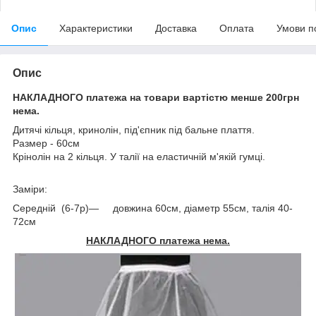
Опис
Характеристики
Доставка
Оплата
Умови п
Опис
НАКЛАДНОГО платежа на товари вартiстю менше 200грн
нема.
Дитячі кільця, кринолін, під'єпник під бальне плаття.
Размер - 60см
Крінолін на 2 кільця. У талії на еластичній м'якій гумці.
Заміри:
Середній (6-7р)— довжина 60см, діаметр 55см, талія 40-
72см
НАКЛАДНОГО платежа нема.