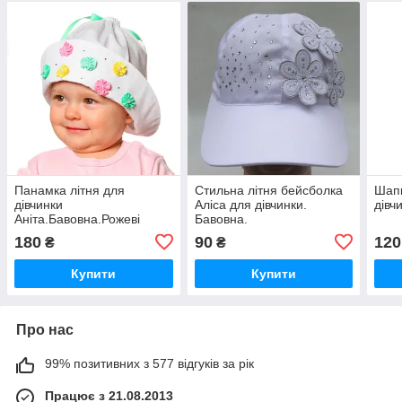
Панамка літня для
Стильна літня бейсболка
Шапк
дівчинки
Аліса для дівчинки.
дівч
Аніта.Бавовна.Рожеві
Бавовна.
квіточки.
180
90
120
₴
₴
Купити
Купити
Про нас
99% позитивних з 577 відгуків за рік
Працює з 21.08.2013