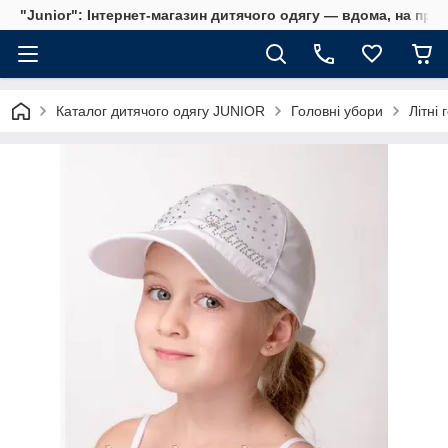
"Junior": Інтернет-магазин дитячого одягу — вдома, на прог
Каталог дитячого одягу JUNIOR
Головні убори
Літні 